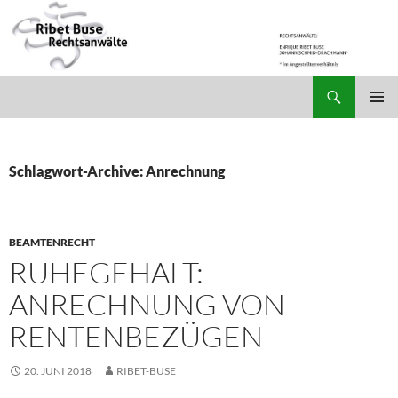
Suchen
Ribet Buse Rechtsanwälte
ZUM
PRIMÄR
INHALT
MENÜ
SPRINGEN
Schlagwort-Archive: Anrechnung
BEAMTENRECHT
RUHEGEHALT:
ANRECHNUNG VON
RENTENBEZÜGEN
20. JUNI 2018
RIBET-BUSE