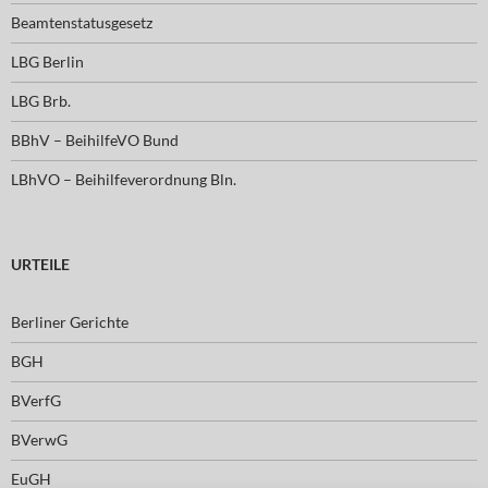
Beamtenstatusgesetz
LBG Berlin
LBG Brb.
BBhV – BeihilfeVO Bund
LBhVO – Beihilfeverordnung Bln.
URTEILE
Berliner Gerichte
BGH
BVerfG
BVerwG
EuGH