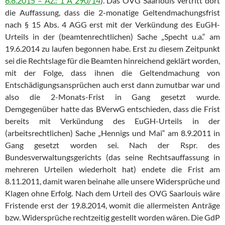
6.8.2015 – Az.: 1 A 290/14
). Das OVG Saarlouis vertritt dort
die Auffassung, dass die 2-monatige Geltendmachungsfrist
nach § 15 Abs. 4 AGG erst mit der Verkündung des EuGH-
Urteils in der (beamtenrechtlichen) Sache „Specht u.a.“ am
19.6.2014 zu laufen begonnen habe. Erst zu diesem Zeitpunkt
sei die Rechtslage für die Beamten hinreichend geklärt worden,
mit der Folge, dass ihnen die Geltendmachung von
Entschädigungsansprüchen auch erst dann zumutbar war und
also die 2-Monats-Frist in Gang gesetzt wurde.
Demgegenüber hatte das BVerwG entschieden, dass die Frist
bereits mit Verkündung des EuGH-Urteils in der
(arbeitsrechtlichen) Sache „Hennigs und Mai“ am 8.9.2011 in
Gang gesetzt worden sei. Nach der Rspr. des
Bundesverwaltungsgerichts (das seine Rechtsauffassung in
mehreren Urteilen wiederholt hat) endete die Frist am
8.11.2011, damit waren beinahe alle unsere Widersprüche und
Klagen ohne Erfolg. Nach dem Urteil des OVG Saarlouis wäre
Fristende erst der 19.8.2014, womit die allermeisten Anträge
bzw. Widersprüche rechtzeitig gestellt worden wären. Die GdP