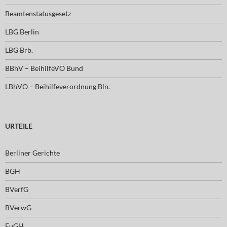
Beamtenstatusgesetz
LBG Berlin
LBG Brb.
BBhV – BeihilfeVO Bund
LBhVO – Beihilfeverordnung Bln.
URTEILE
Berliner Gerichte
BGH
BVerfG
BVerwG
EuGH