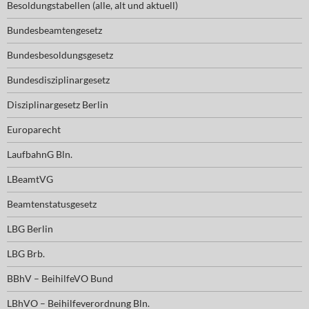
Besoldungstabellen (alle, alt und aktuell)
Bundesbeamtengesetz
Bundesbesoldungsgesetz
Bundesdisziplinargesetz
Disziplinargesetz Berlin
Europarecht
LaufbahnG Bln.
LBeamtVG
Beamtenstatusgesetz
LBG Berlin
LBG Brb.
BBhV – BeihilfeVO Bund
LBhVO – Beihilfeverordnung Bln.