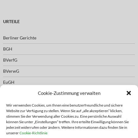
URTEILE
Berliner Gerichte
BGH
BVerfG
BVerwG
EuGH
Cookie-Zustimmung verwalten
Wir verwenden Cookies, um Ihnen eine benutzerfreundliche und sichere
EMPFEHLUNG FACHKANZLEIEN ANDERE RECHTSGEBIETE
Website zur Verfügung zu stellen. Wenn Sie auf „alle akzeptieren“ klicken,
stimmen Sie der Verwendung aller Cookies zu. Eine persönliche Auswahl
können Sie unter „Einstellungen“ treffen. Ihre erteilte Einwilligung können Sie
empfohlene Rechtsanwaltskanzleien für andere Rechtsgebiete
jederzeit widerrufen oder ändern. Weitere Informationen dazu finden Sie in
unserer
Cookie-Richtlinie