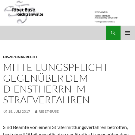
Suchen
Ribet Buse Rechtsanwälte
ZUM
PRIMÄR
INHALT
MENÜ
SPRINGEN
DISZIPLINARRECHT
MITTEILUNGSPFLICHT
GEGENÜBER DEM
DIENSTHERRN IM
STRAFVERFAHREN
18. JULI 2017
RIBET-BUSE
Sind Beamte von einem Strafermittlungsverfahren betroffen,
bestehen Mitteilungspflichten der Strafjustiz gegenüber dem