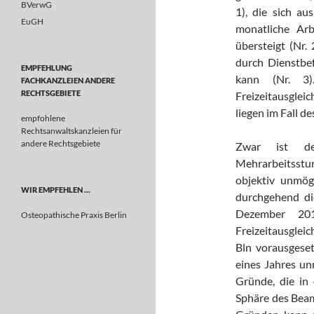
BVerwG
1), die sich au
EuGH
monatliche Ar
übersteigt (Nr.
durch Dienstbef
EMPFEHLUNG
kann (Nr. 3)
FACHKANZLEIEN ANDERE
RECHTSGEBIETE
Freizeitausglei
liegen im Fall de
empfohlene
Rechtsanwaltskanzleien für
andere Rechtsgebiete
Zwar ist de
Mehrarbeitsstun
objektiv unmög
WIR EMPFEHLEN …
durchgehend di
Dezember 20
Osteopathische Praxis Berlin
Freizeitausgleic
Bln vorausgese
eines Jahres un
Gründe, die in
Sphäre des Beam