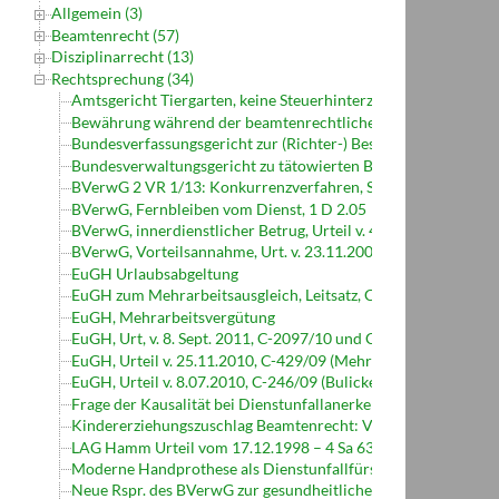
Allgemein (3)
Beamtenrecht (57)
Disziplinarrecht (13)
Rechtsprechung (34)
Amtsgericht Tiergarten, keine Steuerhinterziehung im bes. sc
Bewährung während der beamtenrechtlichen Probezeit (BVer
Bundesverfassungsgericht zur (Richter-) Besoldung)
Bundesverwaltungsgericht zu tätowierten Beamten
BVerwG 2 VR 1/13: Konkurrenzverfahren, Statusamt
BVerwG, Fernbleiben vom Dienst, 1 D 2.05
BVerwG, innerdienstlicher Betrug, Urteil v. 4.05.2006, BVerw
BVerwG, Vorteilsannahme, Urt. v. 23.11.2006, 1 D 1/06
EuGH Urlaubsabgeltung
EuGH zum Mehrarbeitsausgleich, Leitsatz, C-429/09
EuGH, Mehrarbeitsvergütung
EuGH, Urt, v. 8. Sept. 2011, C-2097/10 und C 298/10 (Tenor)
EuGH, Urteil v. 25.11.2010, C-429/09 (Mehrarbeitsvergütung
EuGH, Urteil v. 8.07.2010, C-246/09 (Bulicke)
Frage der Kausalität bei Dienstunfallanerkennung
Kindererziehungszuschlag Beamtenrecht: VG Koblenz, Urteil
LAG Hamm Urteil vom 17.12.1998 – 4 Sa 630/98
Moderne Handprothese als Dienstunfallfürsorge
Neue Rspr. des BVerwG zur gesundheitlichen Eignung bei der Ei