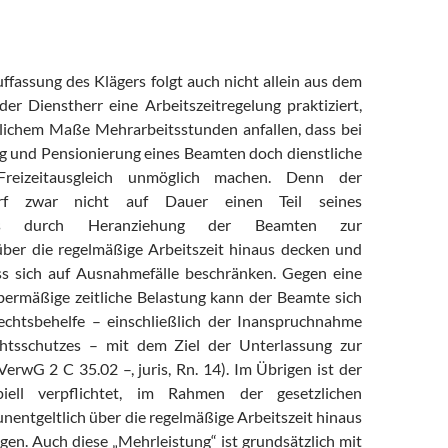
ffassung des Klägers folgt auch nicht allein aus dem
er Dienstherr eine Arbeitszeitregelung praktiziert,
blichem Maße Mehrarbeitsstunden anfallen, dass bei
g und Pensionierung eines Beamten doch dienstliche
reizeitausgleich unmöglich machen. Denn der
arf zwar nicht auf Dauer einen Teil seines
arfs durch Heranziehung der Beamten zur
über die regelmäßige Arbeitszeit hinaus decken und
s sich auf Ausnahmefälle beschränken. Gegen eine
bermäßige zeitliche Belastung kann der Beamte sich
echtsbehelfe – einschließlich der Inanspruchnahme
chtsschutzes – mit dem Ziel der Unterlassung zur
erwG 2 C 35.02 –, juris, Rn. 14). Im Übrigen ist der
piell verpflichtet, im Rahmen der gesetzlichen
entgeltlich über die regelmäßige Arbeitszeit hinaus
gen. Auch diese „Mehrleistung“ ist grundsätzlich mit