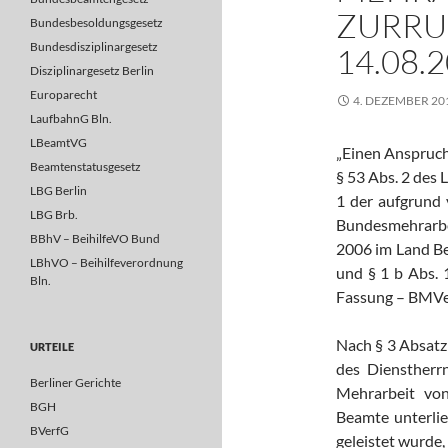
ZURRUH
Bundesbesoldungsgesetz
Bundesdisziplinargesetz
14.08.2
Disziplinargesetz Berlin
Europarecht
4. DEZEMBER 20
LaufbahnG Bln.
LBeamtVG
„Einen Anspruch
Beamtenstatusgesetz
§ 53 Abs. 2 des
LBG Berlin
1 der aufgrund
LBG Brb.
Bundesmehrarbe
BBhV – BeihilfeVO Bund
2006 im Land Be
LBhVO – Beihilfeverordnung
und § 1 b Abs. 
Bln.
Fassung – BMVer
Nach § 3 Absatz
URTEILE
des Dienstherr
Berliner Gerichte
Mehrarbeit von
BGH
Beamte unterlie
BVerfG
geleistet wurde,