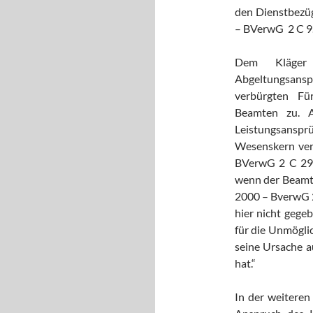
den Dienstbezüg
– BVerwG 2 C 9.03
Dem Kläger 
Abgeltungsanspr
verbürgten Fü
Beamten zu. A
Leistungsansp
Wesenskern verl
BVerwG 2 C 29.9
wenn der Beamte
2000 – BverwG 2 
hier nicht gege
für die Unmöglic
seine Ursache a
hat.“
In der weiteren