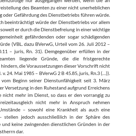
demzufolge nur ausgegangen werden, wenn die an
reistellung des Beamten zu einer nicht unerheblichen
g oder Gefährdung des Dienstbetriebs führen würde.
ch beeinträchtigt würde der Dienstbetriebs vor allem
oweit er durch die Dienstbefreiung in einer wichtige
lgemeinheit gefährdenden oder sogar schädigenden
ürde (VBL. dazu BVerwG, Urteil vom 26. Juli 2012 –
11 – juris, Rn. 31). Demgegenüber erfüllen in der
amten liegende Gründe, die die fristgerechte
hindern, die Voraussetzungen dieser Vorschrift nicht
 v. 24. Mai 1985 – BVerwG 2 B 45.85, juris, Rn.3 (…)).
 vom Beginn seiner Dienstunfähigkeit seit 3. März
ner Versetzung in den Ruhestand aufgrund Erreichens
e nicht mehr im Dienst, so dass er den vorrangig zu
reizeitausgleich nicht mehr in Anspruch nehmen
Umstände – sowohl eine Krankheit als auch eine
– stellen jedoch ausschließlich in der Sphäre des
e und keine zwingenden dienstlichen Gründen in der
stherrn dar.