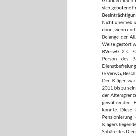
Gründen kann 
sich gebotene F
Beeinträchtigun
Nicht unerhebli
dann, wenn und s
Belange der Al
Weise gestört w
BVerwG 2 C 70.
Person des Be
Dienstbefreiung 
(BVerwG, Beschl.
Der Kläger war
2011 bis zu sei
der Altersgrenz
gewährenden F
konnte. Diese 
Pensionierung 
Klägers liegend
Sphäre des Dien