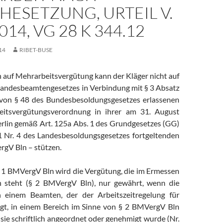
ESETZUNG, URTEIL V.
014, VG 28 K 344.12
14
RIBET-BUSE
 auf Mehrarbeitsvergütung kann der Kläger nicht auf
 Landesbeamtengesetzes in Verbindung mit § 3 Absatz
 von § 48 des Bundesbesoldungsgesetzes erlassenen
itsvergütungsverordnung in ihrer am 31. August
rlin gemäß Art. 125a Abs. 1 des Grundgesetzes (GG)
1 Nr. 4 des Landesbesoldungsgesetzes fortgeltenden
gV Bln – stützen.
 1 BMVergV Bln wird die Vergütung, die im Ermessen
n steht (§ 2 BMVergV Bln), nur gewährt, wenn die
 einem Beamten, der der Arbeitszeitregelung für
gt, in einem Bereich im Sinne von § 2 BMVergV Bln
 sie schriftlich angeordnet oder genehmigt wurde (Nr.