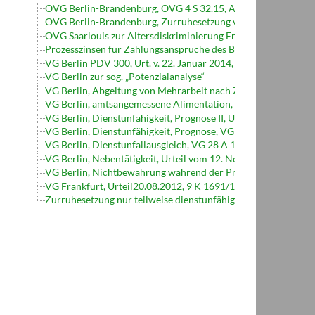
OVG Berlin-Brandenburg, OVG 4 S 32.15, Anforderungen an 
OVG Berlin-Brandenburg, Zurruhesetzung von Vollzugsbeam
OVG Saarlouis zur Altersdiskriminierung Erläuterungen
Prozesszinsen für Zahlungsansprüche des Beamten
VG Berlin PDV 300, Urt. v. 22. Januar 2014, VG 7 K 117.13:
VG Berlin zur sog. „Potenzialanalyse“
VG Berlin, Abgeltung von Mehrarbeit nach Zurruhesetzung, Ur
VG Berlin, amtsangemessene Alimentation, Urteil v. 9.11.2012
VG Berlin, Dienstunfähigkeit, Prognose II, Urt. v. 2. Juli 2010,
VG Berlin, Dienstunfähigkeit, Prognose, VG 5 A 67.04,
VG Berlin, Dienstunfallausgleich, VG 28 A 189.06
VG Berlin, Nebentätigkeit, Urteil vom 12. Nov. 2009, VG 28 A
VG Berlin, Nichtbewährung während der Probezeit, Anabolik
VG Frankfurt, Urteil20.08.2012, 9 K 1691/12.F
Zurruhesetzung nur teilweise dienstunfähiger Vollzugsbeamte