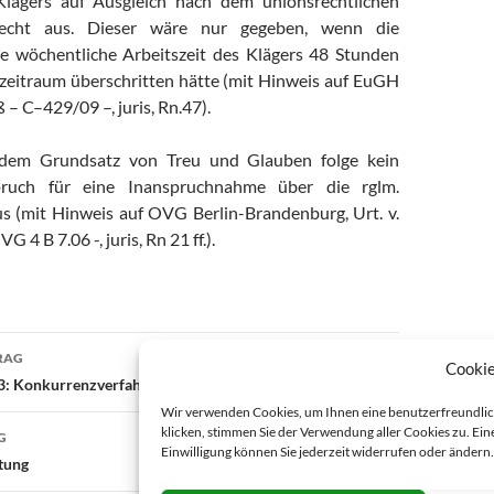
lägers auf Ausgleich nach dem unionsrechtlichen
srecht aus. Dieser wäre nur gegeben, wenn die
he wöchentliche Arbeitszeit des Klägers 48 Stunden
zeitraum überschritten hätte (mit Hinweis auf EuGH
– C–429/09 –, juris, Rn.47).
dem Grundsatz von Treu und Glauben folge kein
pruch für eine Inanspruchnahme über die rglm.
us (mit Hinweis auf OVG Berlin-Brandenburg, Urt. v.
G 4 B 7.06 -, juris, Rn 21 ff.).
RAG
Cooki
on
: Konkurrenzverfahren, Statusamt
Wir verwenden Cookies, um Ihnen eine benutzerfreundliche
klicken, stimmen Sie der Verwendung aller Cookies zu. Eine
G
Einwilligung können Sie jederzeit widerrufen oder ändern
tung