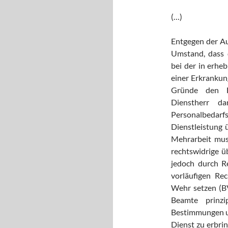
(…)
Entgegen der Au
Umstand, dass d
bei der in erhe
einer Erkrankun
Gründe den F
Dienstherr d
Personalbed
Dienstleistung 
Mehrarbeit mus
rechtswidrige ü
jedoch durch R
vorläufigen Re
Wehr setzen (BV
Beamte prinzi
Bestimmungen un
Dienst zu erbrin