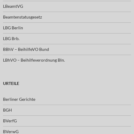
LBeamtVG
Beamtenstatusgesetz
LBG Berlin
LBG Brb.
BBhV – BeihilfeVO Bund
LBhVO – Beihilfeverordnung Bln.
URTEILE
Berliner Gerichte
BGH
BVerfG
BVerwG