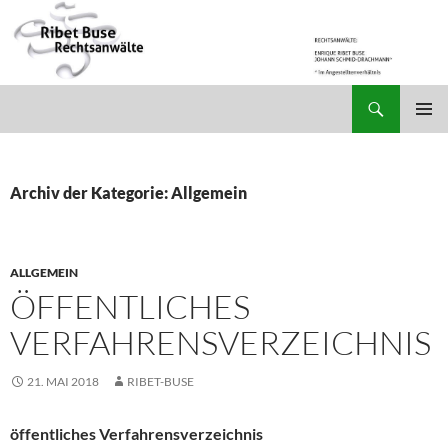
Suchen
Ribet Buse Rechtsanwälte
ZUM
PRIMÄR
INHALT
MENÜ
SPRINGEN
Archiv der Kategorie: Allgemein
ALLGEMEIN
ÖFFENTLICHES
VERFAHRENSVERZEICHNIS
21. MAI 2018
RIBET-BUSE
öffentliches Verfahrensverzeichnis