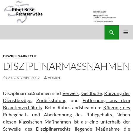
Suchen
Ribet Buse Rechtsanwälte
ZUM
PRIMÄR
INHALT
MENÜ
SPRINGEN
DISZIPLINARRECHT
DISZIPLINARMASSNAHMEN
21. OKTOBER 2009
ADMIN
Disziplinarmaßnahmen sind
Verweis
,
Geldbuße
,
Kürzung der
Dienstbezüge
,
Zurückstufung
und
Entfernung aus dem
Beamtenverhältnis
. Beim Ruhestandsbeamten:
Kürzung des
Ruhegehalts
und
Aberkennung des Ruhegehalts
. Neben
diesen klassischen Maßnahmen ist als eine unterhalb der
Schwelle des Disziplinarrechts liegende Maßnahme die