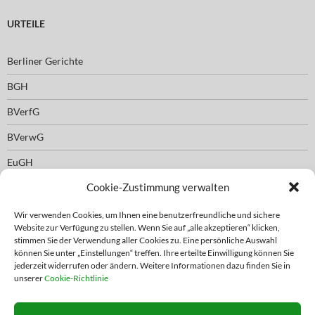
URTEILE
Berliner Gerichte
BGH
BVerfG
BVerwG
EuGH
Cookie-Zustimmung verwalten
Wir verwenden Cookies, um Ihnen eine benutzerfreundliche und sichere
EMPFEHLUNG FACHKANZLEIEN ANDERE RECHTSGEBIETE
Website zur Verfügung zu stellen. Wenn Sie auf „alle akzeptieren“ klicken,
stimmen Sie der Verwendung aller Cookies zu. Eine persönliche Auswahl
können Sie unter „Einstellungen“ treffen. Ihre erteilte Einwilligung können Sie
empfohlene Rechtsanwaltskanzleien für andere Rechtsgebiete
jederzeit widerrufen oder ändern. Weitere Informationen dazu finden Sie in
unserer
Cookie-Richtlinie
WIR EMPFEHLEN …