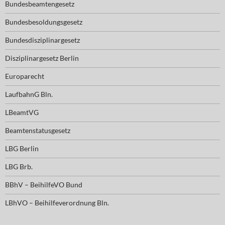
Bundesbeamtengesetz
Bundesbesoldungsgesetz
Bundesdisziplinargesetz
Disziplinargesetz Berlin
Europarecht
LaufbahnG Bln.
LBeamtVG
Beamtenstatusgesetz
LBG Berlin
LBG Brb.
BBhV – BeihilfeVO Bund
LBhVO – Beihilfeverordnung Bln.