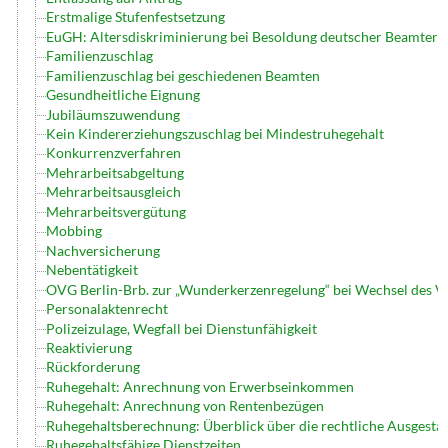
Erstmalige Stufenfestsetzung
EuGH: Altersdiskriminierung bei Besoldung deutscher Beamter
Familienzuschlag
Familienzuschlag bei geschiedenen Beamten
Gesundheitliche Eignung
Jubiläumszuwendung
Kein Kindererziehungszuschlag bei Mindestruhegehalt
Konkurrenzverfahren
Mehrarbeitsabgeltung
Mehrarbeitsausgleich
Mehrarbeitsvergütung
Mobbing
Nachversicherung
Nebentätigkeit
OVG Berlin-Brb. zur „Wunderkerzenregelung“ bei Wechsel des V
Personalaktenrecht
Polizeizulage, Wegfall bei Dienstunfähigkeit
Reaktivierung
Rückforderung
Ruhegehalt: Anrechnung von Erwerbseinkommen
Ruhegehalt: Anrechnung von Rentenbezügen
Ruhegehaltsberechnung: Überblick über die rechtliche Ausgesta
Ruhegehaltsfähige Dienstzeiten