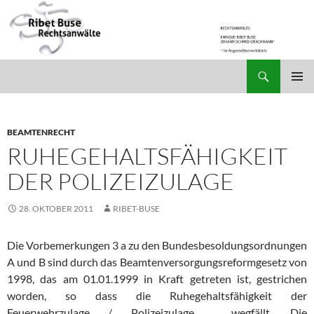
Suchen
Ribet Buse Rechtsanwälte
ZUM
PRIMÄR
INHALT
MENÜ
SPRINGEN
BEAMTENRECHT
RUHEGEHALTSFÄHIGKEIT
DER POLIZEIZULAGE
28. OKTOBER 2011
RIBET-BUSE
Die Vorbemerkungen 3 a zu den Bundesbesoldungsordnungen
A und B sind durch das Beamtenversorgungsreformgesetz von
1998, das am 01.01.1999 in Kraft getreten ist, gestrichen
worden, so dass die Ruhegehaltsfähigkeit der
Feuerwehrzulage / Polizeizulage wegfällt. Die