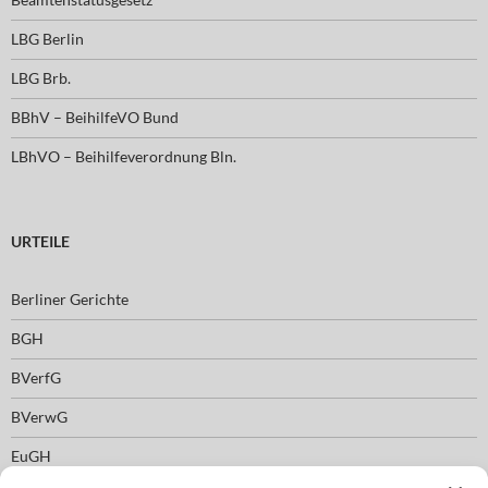
LBG Berlin
LBG Brb.
BBhV – BeihilfeVO Bund
LBhVO – Beihilfeverordnung Bln.
URTEILE
Berliner Gerichte
BGH
BVerfG
BVerwG
EuGH